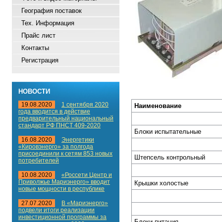
География поставок
Тех. Информация
Прайс лист
Контакты
Регистрация
НОВОСТИ
19.08.2020
1 сентября 2020
Наименование
года вводится в действие
предварительный национальный
стандарт РФ ПНСТ 409-2020
Блоки испытательные
16.08.2020
Энергетики
«Кировэнерго» за полгода
присоединили к сетям 853 новых
Штепсель контрольный
потребителей
10.08.2020
«Россети Центр и
Приволжье Мариэнерго» вводит
Крышки холостые
новые мощности в республике
27.07.2020
В «Мариэнерго»
подвели итоги реализации
инвестиционной программы за
Блоки питания